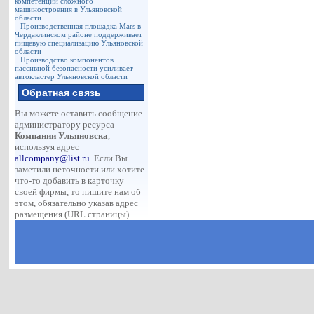
компетенции сложного
машиностроения в Ульяновской
области
Производственная площадка Mars в
Чердаклинском районе поддерживает
пищевую специализацию Ульяновской
области
Производство компонентов
пассивной безопасности усиливает
автокластер Ульяновской области
Обратная связь
Вы можете оставить сообщение
администратору ресурса
Компании Ульяновска
,
используя адрес
allcompany@list.ru
. Если Вы
заметили неточности или хотите
что-то добавить в карточку
своей фирмы, то пишите нам об
этом, обязательно указав адрес
размещения (URL страницы).