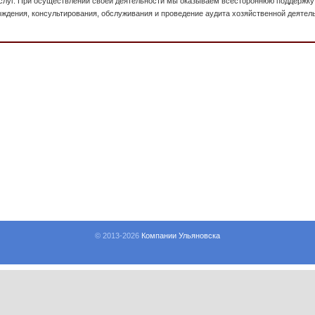
услуг. При осуществлении своей деятельности мы оказываем всестороннюю поддержку
ждения, консультирования, обслуживания и проведение аудита хозяйственной деятел
© 2013-
2026
Компании Ульяновска