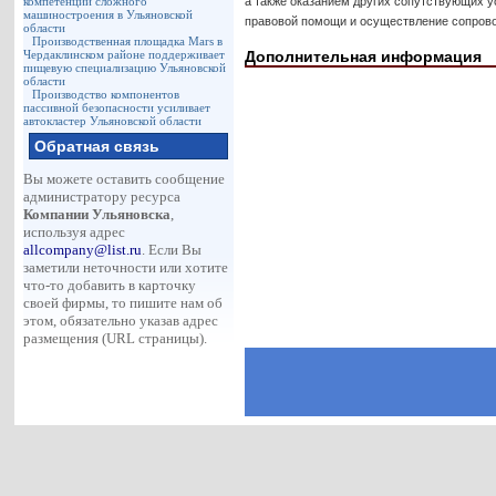
компетенции сложного
а также оказанием других сопутствующих 
машиностроения в Ульяновской
правовой помощи и осуществление сопрово
области
Производственная площадка Mars в
Чердаклинском районе поддерживает
Дополнительная информация
пищевую специализацию Ульяновской
области
Производство компонентов
пассивной безопасности усиливает
автокластер Ульяновской области
Обратная связь
Вы можете оставить сообщение
администратору ресурса
Компании Ульяновска
,
используя адрес
allcompany@list.ru
. Если Вы
заметили неточности или хотите
что-то добавить в карточку
своей фирмы, то пишите нам об
этом, обязательно указав адрес
размещения (URL страницы).