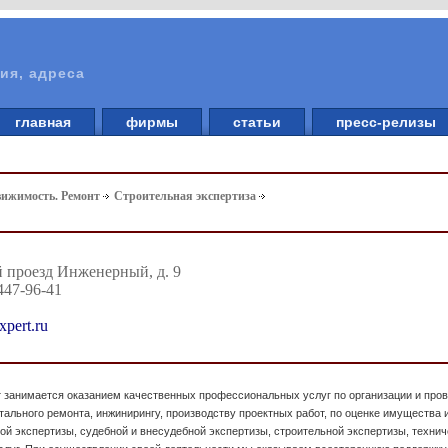
ия, адреса
главная
фирмы
статьи
пресс-релизы
вижимость. Ремонт
Строительная экспертиза
к
-й проезд Инженерный, д. 9
447-96-41
expert.ru
т занимается оказанием качественных профессиональных услуг по организации и пров
ального ремонта, инжинирингу, производству проектных работ, по оценке имущества и а
ой экспертизы, судебной и внесудебной экспертизы, строительной экспертизы, технич