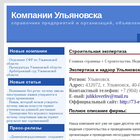
Компании Ульяновска
справочник предприятий и организаций, объявлен
Новые компании
Строительная экспертиза
Отделение СФР по Ульяновской
Главная страница
Строительство. Нед
области
Прокуратура Ульяновской области
Экспертиза и надзор Ульяновс
Арбитражный суд Ульяновской
области
Регион:
Ульяновск
Новые статьи
Адрес:
432072, г. Ульяновск, 40
Контактный телефон:
+7 (904) 
Понимание без речи: почему школы
иностранных языков упираются в
E-mail:
julikloverliv@mail.ru
страх применения
Оффициальный сайт:
http://73-
Навык, который нельзя ускорить:
почему школы искусств теряют
учеников на длинной дистанции
Полное описание фирмы:
Тренировки без игрового переноса:
почему спортивные школы теряют
результат вне соревнований
Наша компания вот уже не один десяток ле
Пресс-релизы
ведения строительства и проведением капит
организации и проведению негосударственн
«Димитровградхиммаш» сохраняет