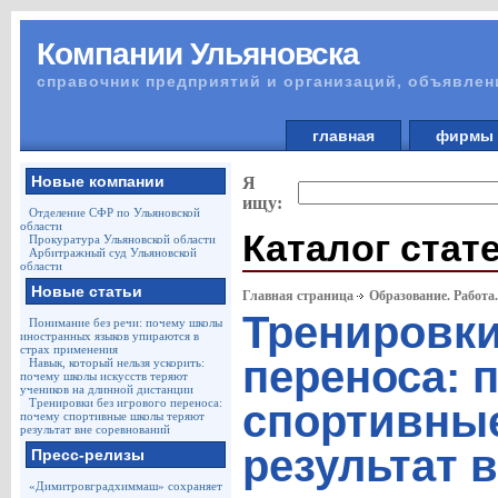
Компании Ульяновска
справочник предприятий и организаций, объявлен
главная
фирм
Новые компании
Я
ищу:
Отделение СФР по Ульяновской
области
Каталог стат
Прокуратура Ульяновской области
Арбитражный суд Ульяновской
области
Новые статьи
Главная страница
Образование. Работа
Тренировки
Понимание без речи: почему школы
иностранных языков упираются в
страх применения
переноса: 
Навык, который нельзя ускорить:
почему школы искусств теряют
учеников на длинной дистанции
Тренировки без игрового переноса:
спортивны
почему спортивные школы теряют
результат вне соревнований
результат 
Пресс-релизы
«Димитровградхиммаш» сохраняет