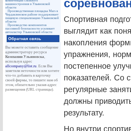
соревнова
компетенции сложного
машиностроения в Ульяновской
области
Производственная площадка Mars в
Чердаклинском районе поддерживает
Спортивная подго
пищевую специализацию Ульяновской
области
Производство компонентов
пассивной безопасности усиливает
выглядит как пон
автокластер Ульяновской области
Обратная связь
накопления формы
Вы можете оставить сообщение
администратору ресурса
упражнения, норм
Компании Ульяновска
,
используя адрес
постепенное улу
allcompany@list.ru
. Если Вы
заметили неточности или хотите
что-то добавить в карточку
показателей. Со с
своей фирмы, то пишите нам об
этом, обязательно указав адрес
регулярные занят
размещения (URL страницы).
должны приводить
результату.
Но внутри спорти