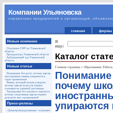
Компании Ульяновска
справочник предприятий и организаций, объявлен
главная
фирм
Новые компании
Я
ищу:
Отделение СФР по Ульяновской
области
Каталог стат
Прокуратура Ульяновской области
Арбитражный суд Ульяновской
области
Новые статьи
Главная страница
Образование. Работа
Понимание 
Понимание без речи: почему школы
иностранных языков упираются в
страх применения
почему шк
Навык, который нельзя ускорить:
почему школы искусств теряют
учеников на длинной дистанции
Тренировки без игрового переноса:
иностранн
почему спортивные школы теряют
результат вне соревнований
упираются 
Пресс-релизы
«Димитровградхиммаш» сохраняет