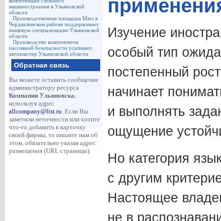
применени
компетенции сложного
машиностроения в Ульяновской
области
Производственная площадка Mars в
Чердаклинском районе поддерживает
Изучение иностра
пищевую специализацию Ульяновской
области
Производство компонентов
пассивной безопасности усиливает
особый тип ожида
автокластер Ульяновской области
Обратная связь
постепенный рост
Вы можете оставить сообщение
администратору ресурса
начинает понимать
Компании Ульяновска
,
используя адрес
и выполнять зада
allcompany@list.ru
. Если Вы
заметили неточности или хотите
что-то добавить в карточку
ощущение устойчи
своей фирмы, то пишите нам об
этом, обязательно указав адрес
размещения (URL страницы).
Но категория язы
с другим критерие
Настоящее владе
не в распознаван