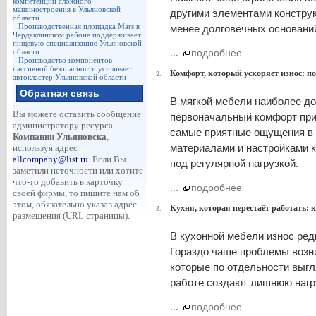
компетенции сложного
машиностроения в Ульяновской
другими элементами конструк
области
Производственная площадка Mars в
менее долговечных оснований
Чердаклинском районе поддерживает
пищевую специализацию Ульяновской
области
...
подробнее
Производство компонентов
пассивной безопасности усиливает
Комфорт, который ускоряет износ: п
2.
автокластер Ульяновской области
Обратная связь
В мягкой мебели наиболее дор
Вы можете оставить сообщение
первоначальный комфорт при
администратору ресурса
самые приятные ощущения в 
Компании Ульяновска
,
материалами и настройками 
используя адрес
allcompany@list.ru
. Если Вы
под регулярной нагрузкой.
заметили неточности или хотите
что-то добавить в карточку
...
подробнее
своей фирмы, то пишите нам об
этом, обязательно указав адрес
Кухня, которая перестаёт работать: 
3.
размещения (URL страницы).
В кухонной мебели износ ред
Гораздо чаще проблемы возн
которые по отдельности выгл
работе создают лишнюю нагру
...
подробнее