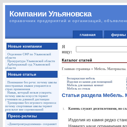
Компании Ульяновска
справочник предприятий и организаций, объявлен
главная
фирм
Новые компании
Я
ищу:
Отделение СФР по Ульяновской
области
Каталог статей
Прокуратура Ульяновской области
Арбитражный суд Ульяновской
области
Главная страница
Мебель. Материалы.
Новые статьи
Бескаркасная мебель
Изделия из камня для помещений
Понимание без речи: почему школы
Мебель для ванных комнат
иностранных языков упираются в
Мебель из стекла
страх применения
Навык, который нельзя ускорить:
Статьи раздела Мебель.
почему школы искусств теряют
учеников на длинной дистанции
Тренировки без игрового переноса:
почему спортивные школы теряют
Камень служит десятилетиями, но сла
1.
результат вне соревнований
Пресс-релизы
Изделия из камня редко стан
«Димитровградхиммаш» сохраняет
Намного чаще ограничения во